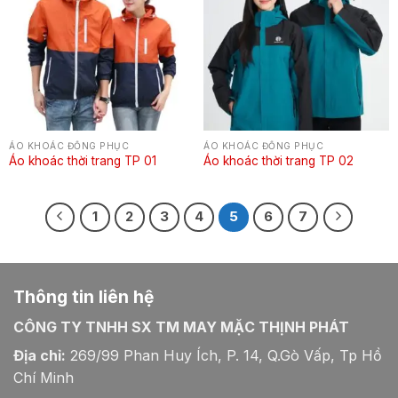
ÁO KHOÁC ĐỒNG PHỤC
ÁO KHOÁC ĐỒNG PHỤC
Áo khoác thời trang TP 01
Áo khoác thời trang TP 02
1
2
3
4
5
6
7
Thông tin liên hệ
CÔNG TY TNHH SX TM MAY MẶC THỊNH PHÁT
Địa chỉ:
269/99 Phan Huy Ích, P. 14, Q.Gò Vấp, Tp Hồ
Chí Minh