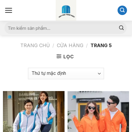
Skip
to
content
Tìm
kiếm:
TRANG CHỦ
/
CỬA HÀNG
/
TRANG 5
LỌC