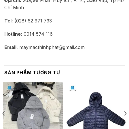
Địa chỉ:
269/99 Phan Huy Ích, P. 14, Q.Gò Vấp, Tp Hồ
Chí Minh
Tel:
(028) 62 971 733
Hotline:
0914 574 116
Email:
maymacthinhphat@gmail.com
SẢN PHẨM TƯƠNG TỰ