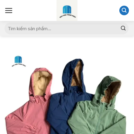
Skip
to
content
Tìm
kiếm: